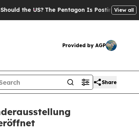
ld the US?
The Pentagon Is Posting Cryptic Bibli
View all
Provided by AGP
Share
nderausstellung
eröffnet