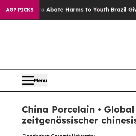
ion Fund to Abate Harms to Youth
Brazil Gives P
AGP PICKS
Menu
China Porcelain • Globa
zeitgenössischer chinesi