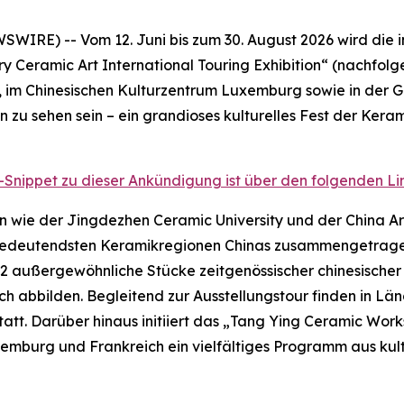
IRE) -- Vom 12. Juni bis zum 30. August 2026 wird die 
ry Ceramic Art International Touring Exhibition“ (nachfo
, im Chinesischen Kulturzentrum Luxemburg sowie in der Ga
n zu sehen sein – ein grandioses kulturelles Fest der Kera
-Snippet zu dieser Ankündigung ist über den folgenden Lin
n wie der Jingdezhen Ceramic University und der China Ar
n bedeutendsten Keramikregionen Chinas zusammengetrage
92 außergewöhnliche Stücke zeitgenössischer chinesischer
 abbilden. Begleitend zur Ausstellungstour finden in Län
att. Darüber hinaus initiiert das „Tang Ying Ceramic Wor
uxemburg und Frankreich ein vielfältiges Programm aus ku