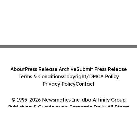
About
Press Release Archive
Submit Press Release
Terms & Conditions
Copyright/DMCA Policy
Privacy Policy
Contact
© 1995-2026 Newsmatics Inc. dba Affinity Group
Publishing & Guadeloupe Economic Daily. All Rights
Reserved.
Cookie Settings / Your Privacy Choices