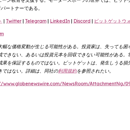
所パートナーである。
ト
|
Twitter
|
Telegram
|
LinkedIn
|
Discord
|
ビットゲットウ
om
大幅な価格変動が生じる可能性がある。投資家は、失っても困
成できない、あるいは投資元本を回収できない可能性がある。
成果を保証するものではない。ビットゲットは、発生しうる損
きではない。詳細は、同社の
利用規約
を参照されたい。
://www.globenewswire.com/NewsRoom/AttachmentNg/0