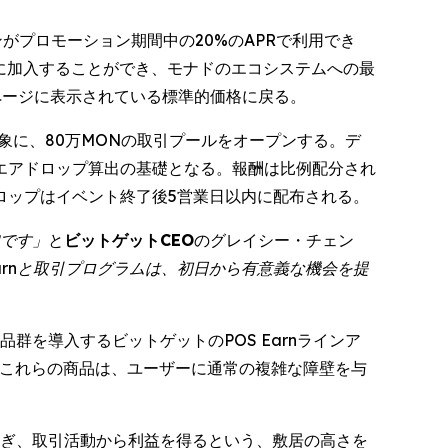
プションがプロモーション期間中の20%のAPRで利用でき
ブルに加入することができ、モナドのエコシステムへの最
ページに表示されている標準的価格に戻る。
対象に、80万MONの取引プールをオープンする。デ
のエアドロップ算出の基礎となる。報酬は比例配分され
ロップはイベント終了後5営業日以内に配布される。
加です」
と
ビットゲットCEO
のグレイシー・チェン
Earnと取引プログラムは、初日から有意義な機会を提
を導入するビットゲットのPOS Earnラインア
中、これらの商品は、ユーザーに通常の複雑な障壁を与
稼ぎ、取引活動から利益を得るという、敷居の高さを