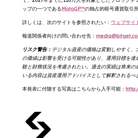
ップの一つである
MotoGP™
の独占的暗号通貨取引
詳しくは、次のサイトを参照されたい：
ウェブサイ
報道関係者向けの問い合わせ先：
media@bitget.c
リスク警告：
デジタル資産の価格は変動しやすく、
の価値は影響を受ける可能性があり、運用目標を達
験と財務状況を考慮されたい。過去の実績は将来の
いる内容は資産運用アドバイスとして解釈されるべ
本発表に付随する写真はこちらから入手可能：
http