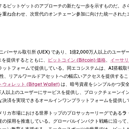
するビットゲットのアプローチの新たな一歩を示すものだ。さ
を重ね合わせ、次世代のオンチェーン参加に向けた統一された
バーサル取引所 (UEX) であり、1億2,000万人以上のユ
スを提供するとともに、
ビットコイン (Bitcoin) 価格
、
イーサリア
ラットフォームで提供している。同エコシステムは、AI搭載取
相互運用性、リアルワールドアセットへの幅広いアクセスを提供す
レット (Bitget Wallet)
は、暗号資産をシンプルかつ安
0万人以上のユーザーにサービスを提供し、ブロックチェーンイ
な決済を実現できるオールインワンプラットフォームを提供し
メリカ市場における世界トップのプロサッカーリーグである
ラ・
産の採用を推進している。グローバルインパクト戦略に沿って
クチェーン教育を支援する。モータースポーツの世界では、ビッ