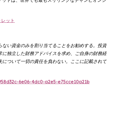
ォレット
らない資金のみを割り当てることをお勧めする。投資
常に独立した財務アドバイスを求め、ご自身の財務経
失について一切の責任を負わない。ここに記載されて
958d32c-6e06-4dc0-a2e5-e75cce10a21b