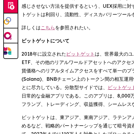
感じさせない方法を提供するという、UEX採用に対
トゲットは利回り、流動性、ディスカバリーツール
詳しくは
こちら
を参照されたい。
ビットゲットについて
2018年に設立された
ビットゲット
は、世界最大のユニ
ETF、その他のリアルワールドアセットへのアクセ
貨価格へのリアルタイムアクセスをすべて単一のプ
(Solana)、BNBチェーン上のトークン間の
とに尽力している。分散型サイドでは、
ビットゲットウォ
日常的な金融アプリである。このアプリは、8,00
フランプ、トレーディング、収益獲得、シームレス
ビットゲットは、東アジア、東南アジア、ラテンア
めるなど、戦略的パートナーシップを通じて暗号資
て、2027年までに110万人を対象としたブロッ