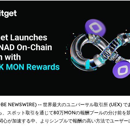
LOBE NEWSWIRE) -- 世界最大のユニバーサル取引所 (UEX) 
ら、スポット取引を通じて80万MONの報酬プールの分け前を
の関心が加速する中、よりシンプルで報酬の高い方法でユーザー