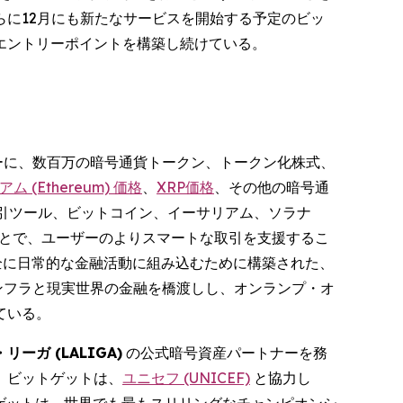
らに12月にも新たなサービスを開始する予定のビッ
エントリーポイントを構築し続けている。
ーザーに、数百万の暗号通貨トークン、トークン化株式、
ム (Ethereum) 価格
、
XRP価格
、その他の暗号通
引ツール、ビットコイン、イーサリアム、ソラナ
ることで、ユーザーのよりスマートな取引を支援するこ
全に日常的な金融活動に組み込むために構築された、
ンフラと現実世界の金融を橋渡しし、オンランプ・オ
ている。
リーガ (LALIGA)
の公式暗号資産パートナーを務
、ビットゲットは、
ユニセフ (UNICEF)
と協力し
トゲットは、世界でも最もスリリングなチャンピオンシ