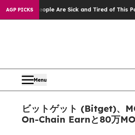
: “People Are Sick and Tired of This Politics of
AGP PICKS
Menu
ビットゲット (Bitget
On-Chain Earnと8