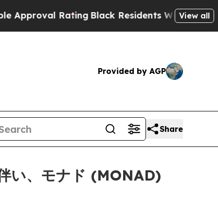
val Rating
Black Residents Warned of Abusive Co
View all
Provided by AGP
Share
伴い、モナド (MONAD)