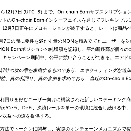
2月7日 (UTC+8) まで、On-chain Earnサブスクリ
のOn-chain Earnインターフェイスを通じてフレキシ
。12月7日正午にプロモーションが終了すると、レートは商品
2月7日の間に要件を満たす量のMONを積み立てたユーザーを
ON Earnポジションの純増額を記録し、平均新残高が個々
、キャンペーン期間中、公平に競い合うことができる。エアド
ン設計の次の章を象徴するものであり、エキサイティングな追
性、真の利回り、真の参加を求めており、当社のOn-chain 
利回りを好むユーザー向けに構築された新しいステーキング商品群
がCeFi、DeFi、決済レールを単一の環境に統合し続ける
ン収益への道を提供する。
い方法でトークンに関与し、実際のオンチェーンメカニズムで