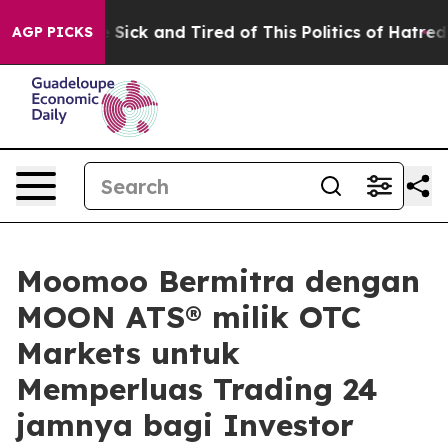
ple Are Sick and Tired of This Politics of Hatred”
The 
AGP PICKS
Moomoo Bermitra dengan
MOON ATS® milik OTC
Markets untuk
Memperluas Trading 24
jamnya bagi Investor