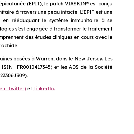
 épicutanée (EPIT), le patch VIASKIN® est conçu
aire à travers une peau intacte. L’EPIT est une
idu en rééduquant le système immunitaire à se
ologies s’est engagée à transformer le traitement
omprennent des études cliniques en cours avec le
rachide.
caines basées à Warren, dans le New Jersey. Les
e ISIN : FR0010417345) et les ADS de la Société
 23306J309).
nt Twitter)
et
LinkedIn.