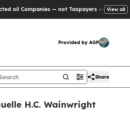
l Companies — not Taxpayers — the Chance to Cas
View all
Provided by AGP
Share
uelle H.C. Wainwright