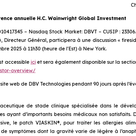
Ch
rence annuelle H.C. Wainwright Global Investment
0010417345 – Nasdaq Stock Market: DBVT – CUSIP : 23306
 Directeur Général, participera à une discussion « firesi
bre 2025 à 11h30 (heure de l'Est) à New York.
est accessible
ici
et sera également disponible sur la sectio
estor-overview/
e site web de DBV Technologies pendant 90 jours après l’é
aceutique de stade clinique spécialisée dans le dévelo
es ayant d’importants besoins médicaux non satisfaits.
lusive, le patch VIASKIN®, pour traiter les allergies al
e symptômes dont la gravité varie de légère à l’anaphy