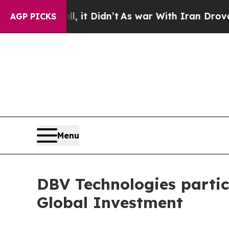
. Well, it Didn’t
As war With Iran Drove oil Pri
AGP PICKS
Menu
DBV Technologies partic
Global Investment