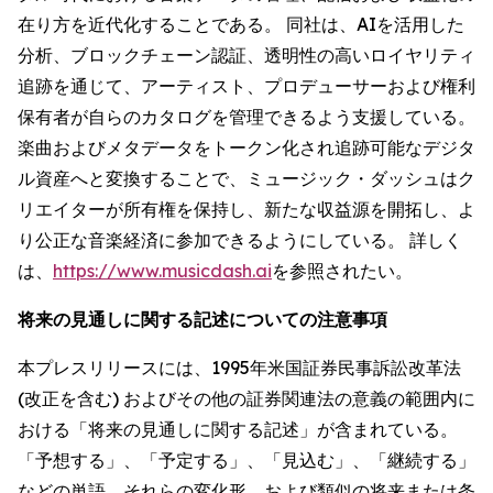
在り方を近代化することである。 同社は、AIを活用した
分析、ブロックチェーン認証、透明性の高いロイヤリティ
追跡を通じて、アーティスト、プロデューサーおよび権利
保有者が自らのカタログを管理できるよう支援している。
楽曲およびメタデータをトークン化され追跡可能なデジタ
ル資産へと変換することで、ミュージック・ダッシュはク
リエイターが所有権を保持し、新たな収益源を開拓し、よ
り公正な音楽経済に参加できるようにしている。 詳しく
は、
https://www.musicdash.ai
を参照されたい。
将来の見通しに関する記述についての注意事項
本プレスリリースには、1995年米国証券民事訴訟改革法
(改正を含む) およびその他の証券関連法の意義の範囲内に
おける「将来の見通しに関する記述」が含まれている。
「予想する」、「予定する」、「見込む」、「継続する」
などの単語、それらの変化形、および類似の将来または条