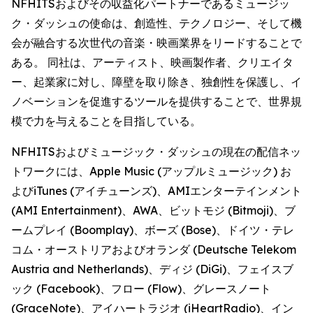
NFHITSおよびその収益化パートナーであるミュージッ
ク・ダッシュの使命は、創造性、テクノロジー、そして機
会が融合する次世代の音楽・映画業界をリードすることで
ある。 同社は、アーティスト、映画製作者、クリエイタ
ー、起業家に対し、障壁を取り除き、独創性を保護し、イ
ノベーションを促進するツールを提供することで、世界規
模で力を与えることを目指している。
NFHITSおよびミュージック・ダッシュの現在の配信ネッ
トワークには、Apple Music (アップルミュージック) お
よびiTunes (アイチューンズ)、AMIエンターテインメント
(AMI Entertainment)、AWA、ビットモジ (Bitmoji)、ブ
ームプレイ (Boomplay)、ボーズ (Bose)、ドイツ・テレ
コム・オーストリアおよびオランダ (Deutsche Telekom
Austria and Netherlands)、ディジ (DiGi)、フェイスブ
ック (Facebook)、フロー (Flow)、グレースノート
(GraceNote)、アイハートラジオ (iHeartRadio)、イン