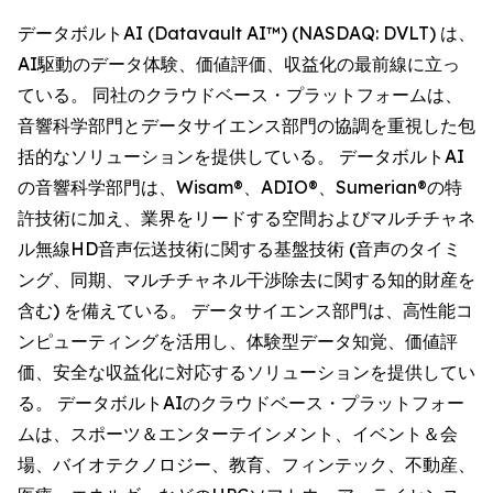
データボルトAI (Datavault AI™) (NASDAQ: DVLT) は、
AI駆動のデータ体験、価値評価、収益化の最前線に立っ
ている。 同社のクラウドベース・プラットフォームは、
音響科学部門とデータサイエンス部門の協調を重視した包
括的なソリューションを提供している。 データボルトAI
の音響科学部門は、Wisam®、ADIO®、Sumerian®の特
許技術に加え、業界をリードする空間およびマルチチャネ
ル無線HD音声伝送技術に関する基盤技術 (音声のタイミ
ング、同期、マルチチャネル干渉除去に関する知的財産を
含む) を備えている。 データサイエンス部門は、高性能コ
ンピューティングを活用し、体験型データ知覚、価値評
価、安全な収益化に対応するソリューションを提供してい
る。 データボルトAIのクラウドベース・プラットフォー
ムは、スポーツ＆エンターテインメント、イベント＆会
場、バイオテクノロジー、教育、フィンテック、不動産、