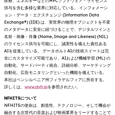
医療、エネルギーなどのHPCソフトウェア・ライセンス
供与を含む多様な業界に対応している。 インフォメーシ
ョン・データ・エクスチェンジ (Information Data
Exchange®) (IDE) は、実世界の物理オブジェクトを不変
のメタデータに安全に紐づけることで、デジタルツインと
名前・画像・肖像 (Name, Image and Likeness) (NIL)
のライセンス供与を可能にし、誠実性を備えた責任ある
AIを促進している。 データボルトAIの技術スイートは完
全にカスタマイズ可能であり、AIおよび機械学習 (ML) の
自動化、サードパーティ統合、詳細分析、マーケティング
自動化、広告モニタリングといった機能を備えている。
本社はペンシルベニア州フィラデルフィアに所在する。
詳しくは、
www.dvlt.ai
を参照されたい。
NFHITSについて
NFHITSの使命は、創造性、テクノロジー、そして機会が
融合する次世代の音楽および映画業界をリードすることで