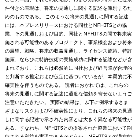
件付きの表現は、将来の見通しに関する記述を識別するた
めのものである。 このような将来の見通しに関する記述
には、本プレスリリースにおける同社とNFHITSとの協
業、その見通しおよび目的、同社とNFHITSの間で将来実
施される可能性のあるプロジェクト、事業機会および将来
の展望、戦略、将来の収益見通し、ライセンス施策、特許
施策、ならびに特許技術の実施成功に関する記述などが含
まれており、これらは必然的に同社および経営陣が合理的
と判断する推定および仮定に基づいているが、本質的に不
確実性を伴うものである。 読者におかれては、これらの
将来の見通しに関する記述に過度な信頼を寄せないようご
注意いただきたい。 実際の結果は、以下に例示するさま
ざまなリスクおよび不確実性により、これらの将来の見通
しに関する記述で示された内容とは大きく異なる可能性が
ある。すなわち、NFHITSとの提案された協業において期
待される利益を実現できるかどうか、NFHITSとの潜在的