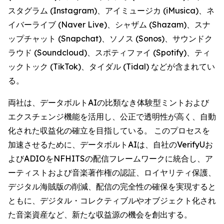
スタグラム (Instagram)、アイミュージカ (iMusica)、ネ
イバーライブ (Naver Live)、シャザム (Shazam)、スナ
ップチャット (Snapchat)、ソノス (Sonos)、サウンドク
ラウド (Soundcloud)、スポティファイ (Spotify)、ティ
ックトック (TikTok)、タイダル (Tidal) などが含まれてい
る。
両社は、データボルトAIの比類なき体験型ミントおよび
エクスチェンジ機能を活用し、公正で透明性が高く、自動
化された収益化の確立を目指している。 このプロセスを
加速させるために、データボルトAIは、自社のVerifyUお
よびADIOをNFHITSの配信フレームワークに統合し、ア
ーティストおよび音楽著作権の認証、ロイヤリティ保護、
デジタル海賊版の削減、配信の完全性の確保を実現すると
ともに、デジタル・コレクティブルやオブジェクト化され
た音楽資産など、新たな収益源の機会を創出する。