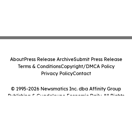
About
Press Release Archive
Submit Press Release
Terms & Conditions
Copyright/DMCA Policy
Privacy Policy
Contact
© 1995-2026 Newsmatics Inc. dba Affinity Group
Publishing & Guadeloupe Economic Daily. All Rights
Reserved.
Cookie Settings / Your Privacy Choices