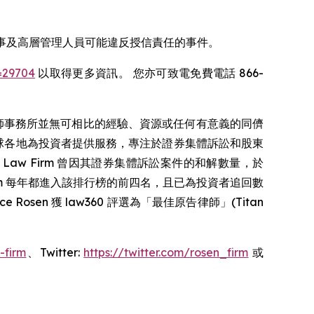
SE: EW) 董事及高層管理人員可能違反授信責任的事件。
=29704
以取得更多資訊。 您亦可致電免費電話 866-
師事務所並無可相比的經驗、資源或任何有意義的同儕
 在全球各地為投資者提供服務，專注於證券集體訴訟和股東
 Law Firm 曾因其證券集體訴訟案件的和解數量，於
en Law Firm 每年都進入該排行榜的前四名，且已為投資者追回數
Rosen 獲 law360 評選為「最佳原告律師」(Titan
-firm
、Twitter:
https://twitter.com/rosen_firm
或