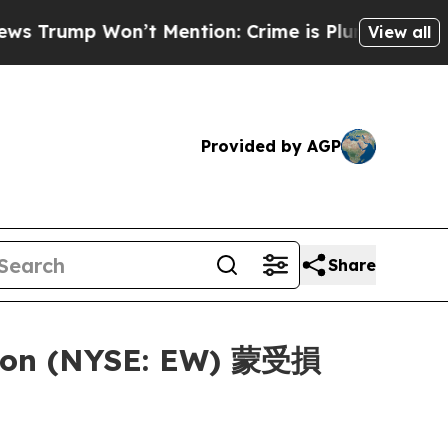
ump Won’t Mention: Crime is Plunging, but he c
View all
Provided by AGP
Share
on (NYSE: EW) 蒙受損