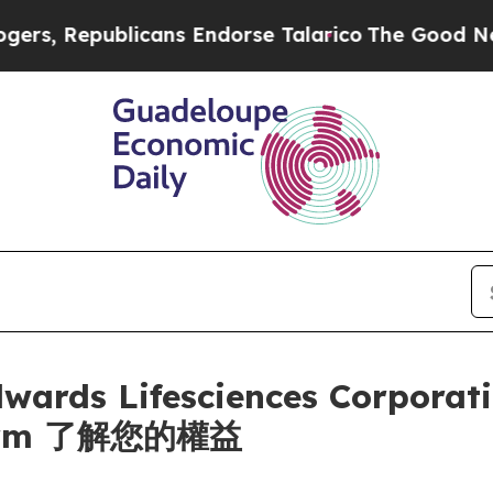
, Republicans Endorse Talarico
The Good News Tr
s Lifesciences Corporati
irm 了解您的權益