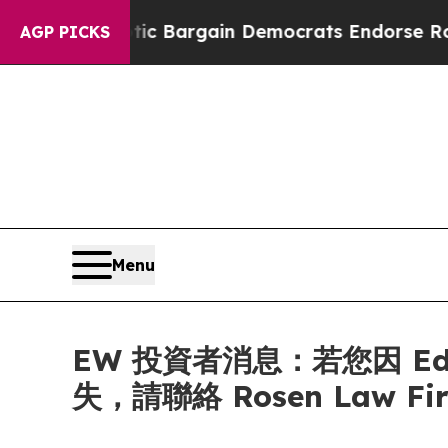
and Patriotic Bargain Democrats Endorse Rogers
AGP PICKS
Menu
EW 投資者消息：若您因 Edward
失，請聯絡 Rosen Law F