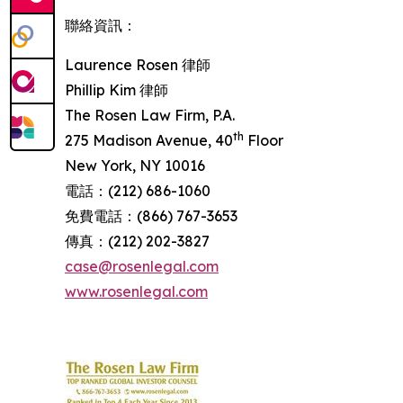
聯絡資訊：
Laurence Rosen 律師
Phillip Kim 律師
The Rosen Law Firm, P.A.
th
275 Madison Avenue, 40
Floor
New York, NY 10016
電話：(212) 686-1060
免費電話：(866) 767-3653
傳真：(212) 202-3827
case@rosenlegal.com
www.rosenlegal.com