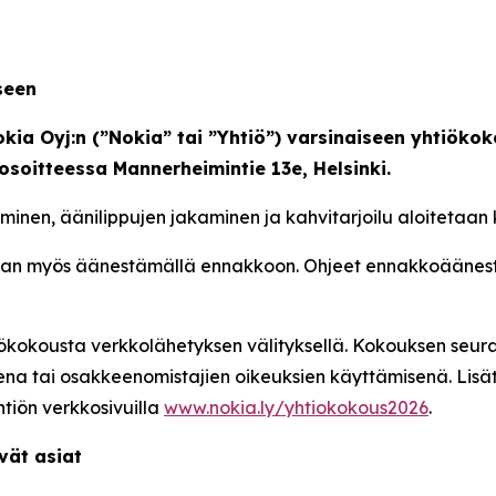
seen
ia Oyj:n (”Nokia” tai ”Yhtiö”) varsinaiseen yhtiökok
osoitteessa Mannerheimintie 13e, Helsinki.
nen, äänilippujen jakaminen ja kahvitarjoilu aloitetaan k
aan myös äänestämällä ennakkoon. Ohjeet ennakkoäänest
ökokousta verkkolähetyksen välityksellä. Kokouksen seura
ena tai osakkeenomistajien oikeuksien käyttämisenä. Lisä
tiön verkkosivuilla
www.nokia.ly/yhtiokokous2026
.
vät asiat