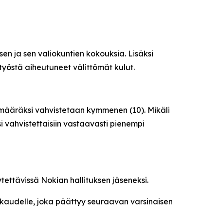
en ja sen valiokuntien kokouksia. Lisäksi
työstä aiheutuneet välittömät kulut.
kumääräksi vahvistetaan kymmenen (10). Mikäli
i vahvistettaisiin vastaavasti pienempi
tettävissä Nokian hallituksen jäseneksi.
mikaudelle, joka päättyy seuraavan varsinaisen