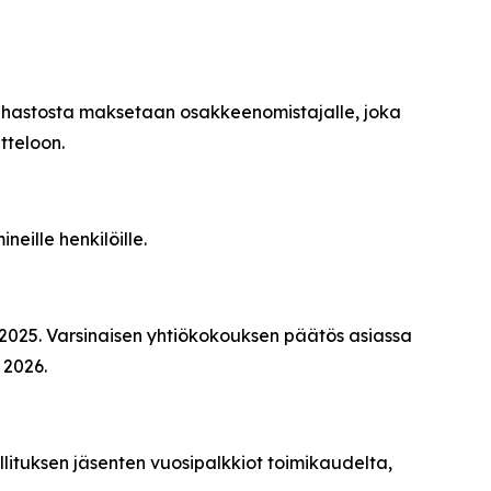
ahastosta maksetaan osakkeenomistajalle, joka
tteloon.
eille henkilöille.
 2025. Varsinaisen yhtiökokouksen päätös asiassa
 2026.
llituksen jäsenten vuosipalkkiot toimikaudelta,