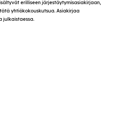
isältyvät erilliseen järjestäytymisasiakirjaan,
 tätä yhtiökokouskutsua. Asiakirjaa
a julkaistaessa.