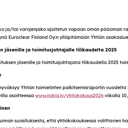
nko ja/tai varojenjako sijoitetun vapaan oman pääoman r
nä Euroclear Finland Oy:n ylläpitämään Yhtiön osakaslue
jäsenille ja toimitusjohtajalle tilikaudelta 2025
en jäsenille ja toimitusjohtajana tilikaudella 2025 toimin
y
 hyväksyy Yhtiön toimielinten palkitsemisraportin vuodelta
illa osoitteessa
www.nokia.ly/yhtiokokous2026
viikolla 10,
minen
unnan suosituksesta, että yhtiökokouksessa valittavien ha