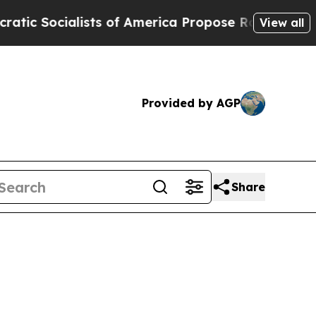
ts of America Propose Radical Overhaul of US G
View all
Provided by AGP
Share