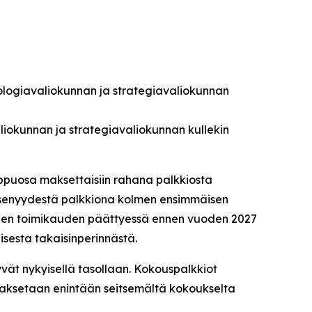
nologiavaliokunnan ja strategiavaliokunnan
aliokunnan ja strategiavaliokunnan kullekin
oppuosa maksettaisiin rahana palkkiosta
 jäsenyydestä palkkiona kolmen ensimmäisen
enen toimikauden päättyessä ennen vuoden 2027
sesta takaisinperinnästä.
yvät nykyisellä tasollaan. Kokouspalkkiot
maksetaan enintään seitsemältä kokoukselta