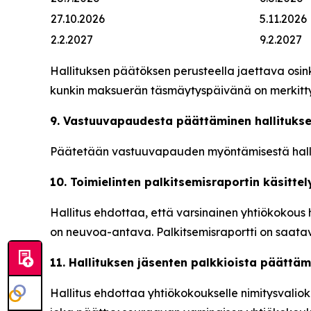
27.10.2026
5.11.2026
2.2.2027
9.2.2027
Hallituksen päätöksen perusteella jaettava osi
kunkin maksuerän täsmäytyspäivänä on merkitty
9. Vastuuvapaudesta päättäminen hallituksen 
Päätetään vastuuvapauden myöntämisestä hallituks
10. Toimielinten palkitsemisraportin käsittel
Hallitus ehdottaa, että varsinainen yhtiökokous
on neuvoa-antava. Palkitsemisraportti on saatav
11. Hallituksen jäsenten palkkioista päättä
Hallitus ehdottaa yhtiökokoukselle nimitysvaliok