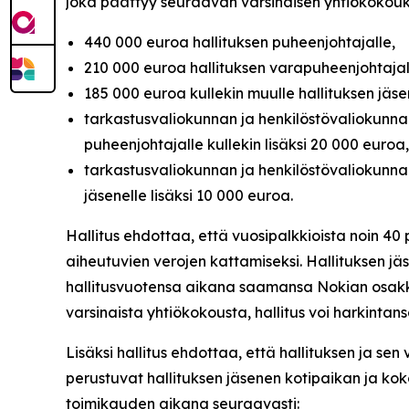
joka päättyy seuraavan varsinaisen yhtiökokou
440 000 euroa hallituksen puheenjohtajalle,
210 000 euroa hallituksen varapuheenjohtajal
185 000 euroa kullekin muulle hallituksen jäse
tarkastusvaliokunnan ja henkilöstövaliokunna
puheenjohtajalle kullekin lisäksi 20 000 euroa,
tarkastusvaliokunnan ja henkilöstövaliokunnan
jäsenelle lisäksi 10 000 euroa.
Hallitus ehdottaa, että vuosipalkkioista noin 4
aiheutuvien verojen kattamiseksi. Hallituksen j
hallitusvuotensa aikana saamansa Nokian osakk
varsinaista yhtiökokousta, hallitus voi harkint
Lisäksi hallitus ehdottaa, että hallituksen ja s
perustuvat hallituksen jäsenen kotipaikan ja k
toimikauden aikana seuraavasti: