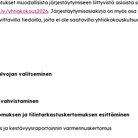
ukset muodollisista järjestäytymiseen liittyvistä asioista s
.ly/yhtiokokous2026
. Järjestäytymisasiakirja on myös osa
avilla tiedoilla, joita ei ole saatavilla yhtiökokouskutsu
alvojan valitseminen
n vahvistaminen
tomuksen ja tilintarkastuskertomuksen esittäminen
mus ja kestävyysraportoinnin varmennuskertomus