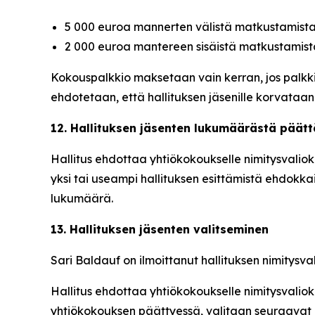
5 000 euroa mannerten välistä matkustamista 
2 000 euroa mantereen sisäistä matkustamista
Kokouspalkkio maksetaan vain kerran, jos palkki
ehdotetaan, että hallituksen jäsenille korvataan
12. Hallituksen jäsenten lukumäärästä päät
Hallitus ehdottaa yhtiökokoukselle nimitysvalio
yksi tai useampi hallituksen esittämistä ehdokka
lukumäärä.
13. Hallituksen jäsenten valitseminen
Sari Baldauf on ilmoittanut hallituksen nimitysv
Hallitus ehdottaa yhtiökokoukselle nimitysvaliok
yhtiökokouksen päättyessä, valitaan seuraavat h