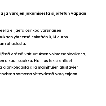
a ja varojen jakamisesta sijoitetun vapaan
eella ei jaeta osinkoa varsinaisen
 mukaan yhteensä enintään 0,14 euron
an rahastosta.
eljässä erässä valtuutuksen voimassaoloaikana,
n alkuun saakka. Hallitus tekisi erilliset
 ajankohdasta alla mainittujen alustavien
a vahvistaa samassa yhteydessä varojenjaon