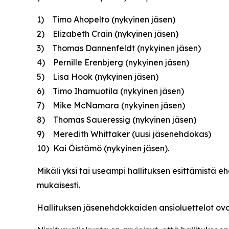
1) Timo Ahopelto
(nykyinen jäsen)
2) Elizabeth Crain
(nykyinen jäsen)
3) Thomas Dannenfeldt
(nykyinen jäsen)
4) Pernille Erenbjerg
(nykyinen jäsen)
5) Lisa Hook
(nykyinen jäsen)
6) Timo Ihamuotila
(nykyinen jäsen)
7) Mike McNamara
(nykyinen jäsen)
8) Thomas Saueressig
(nykyinen jäsen)
9) Meredith Whittaker
(uusi jäsenehdokas)
10) Kai Öistämö
(nykyinen jäsen).
Mikäli yksi tai useampi hallituksen esittämistä e
mukaisesti.
Hallituksen jäsenehdokkaiden ansioluettelot ova