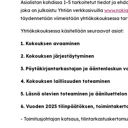
Asialistan kohdissa 1–5 tarkoitetut tiedot ja ehdot
joka on julkaistu Yhtiön verkkosivuilla
www.nokia
täydennetään viimeistään yhtiökokouksessa tarvitt
Yhtiökokouksessa käsitellään seuraavat asiat:
1. Kokouksen avaaminen
2. Kokouksen järjestäytyminen
3. Pöytäkirjantarkastajan ja ääntenlaskun v
4. Kokouksen laillisuuden toteaminen
5. Läsnä olevien toteaminen ja ääniluettelo
6. Vuoden 2025 tilinpäätöksen, toimintaker
- Toimitusjohtajan katsaus, tilintarkastuskerto