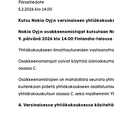
Pörssitiedote
5.2.2026 klo 14.00
Kutsu Nokia Oyj:n varsinaiseen yhtiökokouk
Nokia Oyj:n osakkeenomistajat kutsutaan Nok
9. päivänä 2026 klo 14.00 Finlandia-talossa 
Yhtiökokoukseen ilmoittautuneiden vastaanottami
Osakkeenomistajat voivat käyttää äänioikeutt
osassa C.
Osakkeenomistajien on mahdollista seurata yhti
kuitenkaan pidetä yhtiökokoukseen osallistumis
yhtiökokouskutsun osassa C. sekä myöhemmin Yh
A. Varsinaisessa yhtiökokouksessa käsiteltä