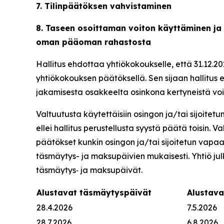
7. Tilinpäätöksen vahvistaminen
8. Taseen osoittaman voiton käyttäminen ja
oman pääoman rahastosta
Hallitus ehdottaa yhtiökokoukselle, että 31.12.2
yhtiökokouksen päätöksellä. Sen sijaan hallitu
jakamisesta osakkeelta osinkona kertyneistä vo
Valtuutusta käytettäisiin osingon ja/tai sijoi
ellei hallitus perustellusta syystä päätä toisin. 
päätökset kunkin osingon ja/tai sijoitetun vap
täsmäytys- ja maksupäivien mukaisesti. Yhtiö ju
täsmäytys‑ ja maksupäivät.
Alustavat täsmäytyspäivät
Alustav
28.4.2026
7.5.2026
28.7.2026
6.8.2026