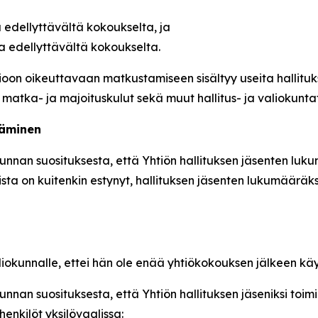
edellyttävältä kokoukselta, ja
 edellyttävältä kokoukselta.
oon oikeuttavaan matkustamiseen sisältyy useita hallituks
 matka- ja majoituskulut sekä muut hallitus- ja valiokunta
täminen
kunnan suosituksesta, että Yhtiön hallituksen jäsenten lu
ista on kuitenkin estynyt, hallituksen jäsenten lukumääräks
aliokunnalle, ettei hän ole enää yhtiökokouksen jälkeen käy
unnan suosituksesta, että Yhtiön hallituksen jäseniksi toi
enkilöt yksilövaalissa: