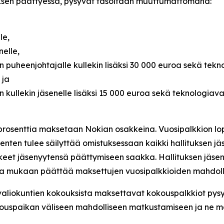
ksen päättyessä, pysyvät tasoltaan muuttumattomana:
le,
nelle,
n puheenjohtajalle kullekin lisäksi 30 000 euroa sekä tek
 ja
 kullekin jäsenelle lisäksi 15 000 euroa sekä teknologiav
0 prosenttia maksetaan Nokian osakkeina. Vuosipalkkion l
äsenten tulee säilyttää omistuksessaan kaikki hallituksen
eet jäsenyytensä päättymiseen saakka. Hallituksen jäs
ansa mukaan päättää maksettujen vuosipalkkioiden mahdolli
en valiokuntien kokouksista maksettavat kokouspalkkiot pys
okouspaikan väliseen mahdolliseen matkustamiseen ja ne 