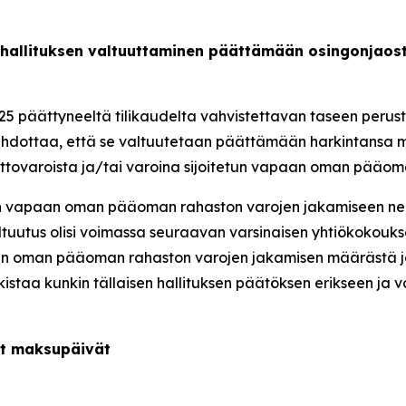
 hallituksen valtuuttaminen päättämään osingonjaost
025 päättyneeltä tilikaudelta vahvistettavan taseen perust
s ehdottaa, että se valtuutetaan päättämään harkintansa
ittovaroista ja/tai varoina sijoitetun vapaan oman pääom
tetun vapaan oman pääoman rahaston varojen jakamiseen n
Valtuutus olisi voimassa seuraavan varsinaisen yhtiökokoukse
aan oman pääoman rahaston varojen jakamisen määrästä ja
lkistaa kunkin tällaisen hallituksen päätöksen erikseen j
at maksupäivät