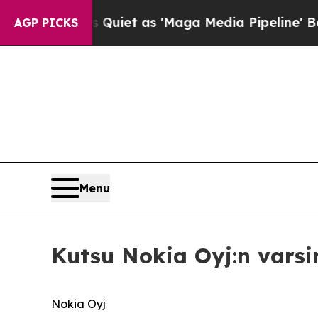
 Quiet as 'Maga Media Pipeline' Backfires Amid 
AGP PICKS
Menu
Kutsu Nokia Oyj:n vars
Nokia Oyj