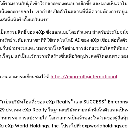
ได้ร่วมงานกับผู้ที่เข้าใจตลาดของตนอย่างลึกซึ้ง และมองเห็นว
ั้งนี้แตกต่างออกไป เรากำลังเปิดตัวในสถานที่ที่มีความต้องการอ
่งที่แท้จริงตั้งแต่วันแรก"
ที่เป็นกรรมสิทธิ์ของ eXp ซึ่งออกแบบโดยตัวแทน สำหรับประโยชน์
ทรัพย์ระดับนานาชาติที่ใช้เทคโนโลยี AI ของ eXp เชื่อมต่อทั้ง
ื่นข้ามพรมแดน นอกจากนี้ เครือข่ายการส่งต่อระดับโลกที่พัฒน
ชันสำเร็จรูป แต่เป็นนวัตกรรมที่สร้างขึ้นเพื่อวัตถุประสงค์โดยเฉ
ดน สามารถเยี่ยมชมได้ที่
https://exprealty.international
®
®
) เป็นบริษัทโฮลดิ้งของ eXp Realty
และ SUCCESS
Enterprise
 29 ประเทศ eXp Realty ในฐานะบริษัทนายหน้าที่เน้นตัวแทนเป็
ตสาหกรรม การแบ่งรายได้ โอกาสการเป็นเจ้าของในส่วนของผู้ถือห
ี่ยวกับ eXp World Holdings, Inc. โปรดไปที่: expworldholdings.c