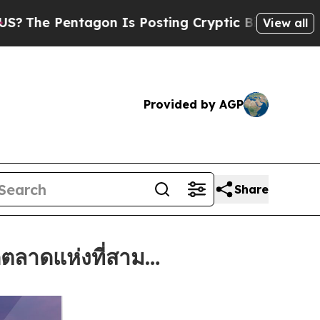
tagon Is Posting Cryptic Biblical Messages on S
View all
Provided by AGP
Share
ตลาดแห่งที่สาม…