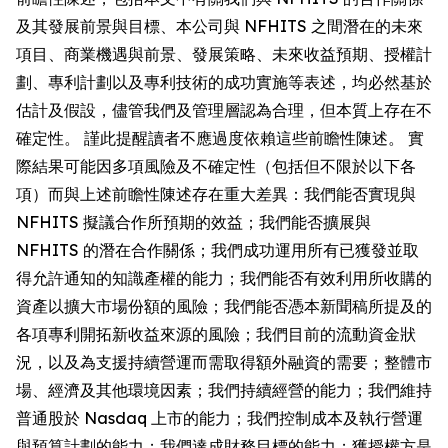
及其發展前景與目標、本公司與 NFHITS 之間潛在的未來
項目、商業機遇與前景、發展策略、未來收益預期、授權計
劃、專利計劃以及專利技術的成功實施等表述，均必然基於
估計及假設，儘管我們及管理層認為合理，但本質上存在不
確定性。 謹此提醒讀者不應過度依賴這些前瞻性陳述。 實
際結果可能因多項風險及不確定性（包括但不限於以下各
項）而與上述前瞻性陳述存在重大差異：我們能否實現與
NFHITS 擬議合作所預期的效益；我們能否擴展與
NFHITS 的潛在合作關係；我們成功運用所有已獲發並取
得允許通知的知識產權的能力；我們能否有效利用所收購的
資產以擴大市場份額的風險；我們能否憑本新聞稿所提及的
各項專利開拓新收益來源的風險；我們目前的流動資金狀
況，以及為支援持續營運而需取得額外融資的需要；整體市
場、經濟及其他環境因素；我們持續經營的能力；我們維持
普通股於 Nasdaq 上市的能力；我們控制成本及執行營運
與預算計劃的能力；我們達成財務目標的能力；獲授權方是