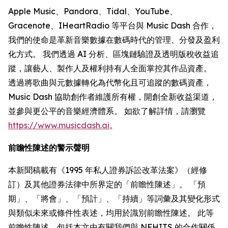
Apple Music、Pandora、Tidal、YouTube、
Gracenote、IHeartRadio 等平台與 Music Dash 合作，
我們的使命是革新音樂數據在數碼時代的管理、分發及盈利
化方式。 我們透過 AI 分析、區塊鏈驗證及透明版稅收益追
蹤，讓藝人、製作人及權利持有人全面掌控其作品資產。
透過將歌曲與元數據轉化為代幣化且可追蹤的數碼資產，
Music Dash 協助創作者維護所有權，開創全新收益渠道，
並參與更公平的音樂經濟體系。 如欲了解詳情，請瀏覽
https://www.musicdash.ai
。
前瞻性陳述的警示聲明
本新聞稿載有《1995 年私人證券訴訟改革法案》（經修
訂）及其他證券法律中所界定的「前瞻性陳述」。 「預
期」、「將會」、「預計」、「持續」等詞彙及其變化形式
與類似未來或條件性表述，均用於識別前瞻性陳述。 此等
前瞻性陳述，包括本文中有關我們與 NFHITS 的合作關係