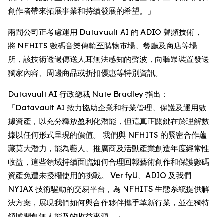
創作者帶來拓展事業和持續發展的希望。」
兩間公司正考慮運用 Datavault AI 的 ADIO 聲頻技術，
將 NFHITS 數碼音樂傳輸至購物市場、餐廳及商店等場
所，該技術透過傳送人耳無法感知的聲波，向聽眾裝置發送
獨家內容、周邊商品或折扣優惠等特別資訊。
Datavault AI 行政總裁 Nate Bradley 指出：
「Datavault AI 致力協助企業和行業管理、保護及運用數
據資產，以充分釋放盈利化潛能，但這真正關鍵在於理解數
據以任何形式呈現的價值。 我們與 NFHITS 的緊密合作蘊
藏莫大潛力，能為藝人、推廣商及活動產業創造年度經常性
收益，這些領域持續面臨如何合理回報藝術創作和保護數碼
資產免遭未授權使用的挑戰。 VerifyU、ADIO 及我們
NYIAX 技術驅動的交易平台，為 NFHITS 生態系統提供解
決方案，展現我們如何與合作夥伴攜手革新行業，並在獨特
領域開創無人能及的收益來源。」